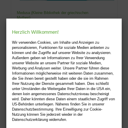
Medusa (Kleine Bibliothek der griechischen
Mythen)
Sonia Elisabetta Corvaglia
White Star Verlag
Herzlich Willkommen!
29.01.2024
Wir verwenden Cookies, um Inhalte und Anzeigen zu
Die Medusa ist eine ziemlich
personalisieren, Funktionen für soziale Medien anbieten zu
können und die Zugriffe auf unserer Website zu analysieren.
furchterregende Gestalt mit
Außerdem geben wir Informationen zu Ihrer Verwendung
Schlangenhaaren und einem Gesicht, das
unserer Website an unsere Partner für soziale Medien,
a...
Werbung und Analysen weiter. Unsere Partner führen diese
Informationen möglicherweise mit weiteren Daten zusammen,
Gebunden
die Sie ihnen bereit gestellt haben oder die sie im Rahmen
9,95 €
Ihrer Nutzung der Dienste gesammelt haben. Dies schließt
unter Umständen die Weitergabe Ihrer Daten in die USA ein,
Sofort lieferbar
denen kein angemessenes Datenschutzniveau bescheinigt
wird. Daher könnten diese Daten einem staatlichen Zugriff von
Alle Preise inkl. MwSt
| Versandkostenfrei
US-Behörden unterliegen. Näheres finden Sie in unserer
Datenschutzbestimmung. Ihre Einwilligung zur Cookie-
Nutzung können Sie jederzeit wieder in der
Datenschutzerklärung widerrufen.