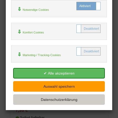
Notwendige Cookies
Komfort Cookies
Marketing-/ Tracking-Cookies
Total Genial! Wolfgang Amadeus Mozart
Jane Kent
White Star Verlag
13.08.2019
Ob kleine Nachtmusik oder Zauberflöte,
Schönes und Trauriges: Mozart konnte
einfach alles in Töne...
Gebunden
7,99 €
Sofort lieferbar