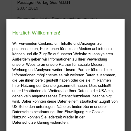
Passagen Verlag Ges.M.B.H
28.04.2019
Demokratie ist die Regierungsform unserer
Zeit. Dennoch erodiert ihre Legitimität
gleichsam von i...
Herzlich Willkommen!
Taschenbuch
Wir verwenden Cookies, um Inhalte und Anzeigen zu
24,70 €
personalisieren, Funktionen für soziale Medien anbieten zu
können und die Zugriffe auf unserer Website zu analysieren.
Sofort lieferbar
Außerdem geben wir Informationen zu Ihrer Verwendung
unserer Website an unsere Partner für soziale Medien,
Alle Preise inkl. MwSt
| Versandkostenfrei
Werbung und Analysen weiter. Unsere Partner führen diese
Informationen möglicherweise mit weiteren Daten zusammen,
die Sie ihnen bereit gestellt haben oder die sie im Rahmen
Ihrer Nutzung der Dienste gesammelt haben. Dies schließt
unter Umständen die Weitergabe Ihrer Daten in die USA ein,
denen kein angemessenes Datenschutzniveau bescheinigt
wird. Daher könnten diese Daten einem staatlichen Zugriff von
US-Behörden unterliegen. Näheres finden Sie in unserer
Datenschutzbestimmung. Ihre Einwilligung zur Cookie-
Nutzung können Sie jederzeit wieder in der
Datenschutzerklärung widerrufen.