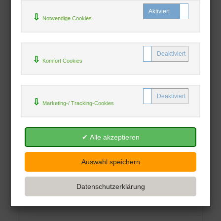
Notwendige Cookies
Über den Namen
Jacques Derrida
Komfort Cookies
Passagen Verlag Ges.M.B.H
28.07.2000
Drei Essays über den gegebenen Namen -
Marketing-/ Tracking-Cookies
so Derridas Vorschlag, den Faden zu
benennen, der 'Passion...
Gebunden
26,70 €
Sofort lieferbar
Alle Preise inkl. MwSt
| Versandkostenfrei