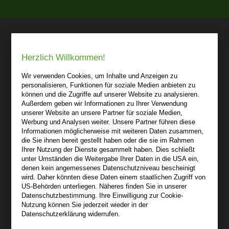
bibli-buch.de
Herzlich Willkommen!
info@bibli-buch.de
Wir verwenden Cookies, um Inhalte und Anzeigen zu
personalisieren, Funktionen für soziale Medien anbieten zu
können und die Zugriffe auf unserer Website zu analysieren.
Robert Kowark
Außerdem geben wir Informationen zu Ihrer Verwendung
03 41 - 25 69 27 20
unserer Website an unsere Partner für soziale Medien,
Werbung und Analysen weiter. Unsere Partner führen diese
bibli-buch
Informationen möglicherweise mit weiteren Daten zusammen,
Lindenthaler Straße 15
die Sie ihnen bereit gestellt haben oder die sie im Rahmen
04155 Leipzig
Ihrer Nutzung der Dienste gesammelt haben. Dies schließt
unter Umständen die Weitergabe Ihrer Daten in die USA ein,
Wir sind gerne für Sie persönlich da.
denen kein angemessenes Datenschutzniveau bescheinigt
wird. Daher könnten diese Daten einem staatlichen Zugriff von
Über bibli-buch.de
US-Behörden unterliegen. Näheres finden Sie in unserer
Datenschutzbestimmung. Ihre Einwilligung zur Cookie-
+
Nutzung können Sie jederzeit wieder in der
Datenschutzerklärung widerrufen.
AGB