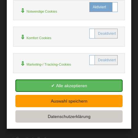
Impressum
Widerruf
Notwendige Cookies
Datenschutz
Hilfe
Komfort Cookies
+
Kontakt
Marketing-/ Tracking-Cookies
Newsletter
Mein Konto
Bibliotheksrabatt
MARC21-Datenimport
Standing Order Anleitung
Rund um Ihren Einkauf
+