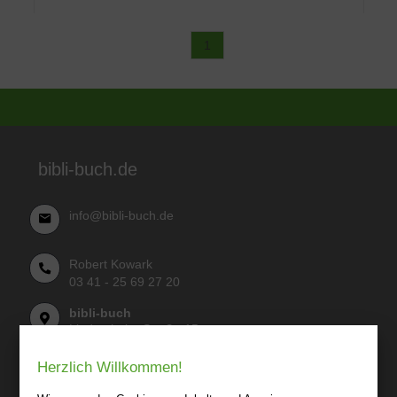
1
bibli-buch.de
info@bibli-buch.de
Robert Kowark
03 41 - 25 69 27 20
bibli-buch
Lindenthaler Straße 15
04155 Leipzig
Herzlich Willkommen!
Wir sind gerne für Sie persönlich da.