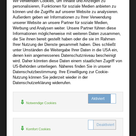
Wir verwenden Cookies, um Inhalte und Anzeigen zu
personalisieren, Funktionen für soziale Medien anbieten zu
Über bibli-buch.de
können und die Zugriffe auf unserer Website zu analysieren.
+
Außerdem geben wir Informationen zu Ihrer Verwendung
unserer Website an unsere Partner für soziale Medien,
AGB
Werbung und Analysen weiter. Unsere Partner führen diese
Informationen möglicherweise mit weiteren Daten zusammen,
Impressum
die Sie ihnen bereit gestellt haben oder die sie im Rahmen
Widerruf
Ihrer Nutzung der Dienste gesammelt haben. Dies schließt
unter Umständen die Weitergabe Ihrer Daten in die USA ein,
Datenschutz
denen kein angemessenes Datenschutzniveau bescheinigt
wird. Daher könnten diese Daten einem staatlichen Zugriff von
US-Behörden unterliegen. Näheres finden Sie in unserer
Hilfe
Datenschutzbestimmung. Ihre Einwilligung zur Cookie-
+
Nutzung können Sie jederzeit wieder in der
Datenschutzerklärung widerrufen.
Kontakt
Newsletter
Notwendige Cookies
Mein Konto
Bibliotheksrabatt
MARC21-Datenimport
Komfort Cookies
Standing Order Anleitung