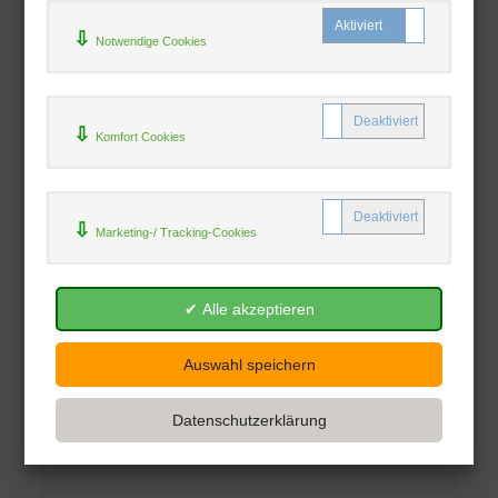
Notwendige Cookies
Lehrstunden bei Luzifer
Oliver Fehn
Komfort Cookies
Bohmeier, Joh.
28.09.2010
Haben Sie Lust auf ein paar verblüffende
Marketing-/ Tracking-Cookies
Spiele und Gedankenexperimente?Möchten
Sie ab heute ein ...
Taschenbuch
19,95 €
Sofort lieferbar
Alle Preise inkl. MwSt
| Versandkostenfrei