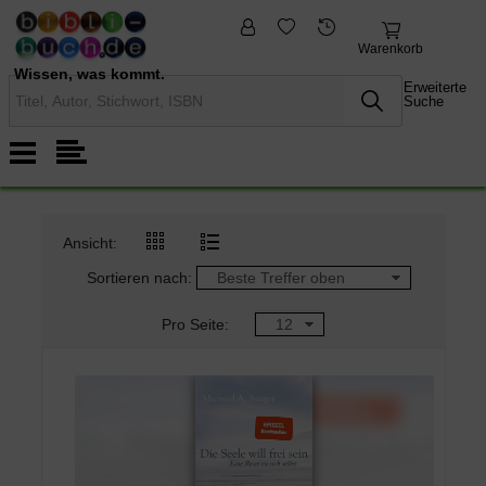
fremdsprachige
Nonbooks
Bücher
Warenkorb
Wissen, was kommt.
Erweiterte
Suche
Ansicht:
Sortieren nach:
Pro Seite: