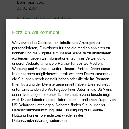
Bohmeier, Joh.
28.01.2004
In diesem Buch scheint Satan
höchstpersönlich zum Leser zu sprechen -
und ihm eine Vielzahl teufl...
Herzlich Willkommen!
Gebunden
Wir verwenden Cookies, um Inhalte und Anzeigen zu
19,95 €
personalisieren, Funktionen für soziale Medien anbieten zu
können und die Zugriffe auf unserer Website zu analysieren.
Sofort lieferbar
Außerdem geben wir Informationen zu Ihrer Verwendung
unserer Website an unsere Partner für soziale Medien,
Alle Preise inkl. MwSt
| Versandkostenfrei
Werbung und Analysen weiter. Unsere Partner führen diese
Informationen möglicherweise mit weiteren Daten zusammen,
die Sie ihnen bereit gestellt haben oder die sie im Rahmen
Ihrer Nutzung der Dienste gesammelt haben. Dies schließt
unter Umständen die Weitergabe Ihrer Daten in die USA ein,
denen kein angemessenes Datenschutzniveau bescheinigt
wird. Daher könnten diese Daten einem staatlichen Zugriff von
US-Behörden unterliegen. Näheres finden Sie in unserer
Datenschutzbestimmung. Ihre Einwilligung zur Cookie-
Nutzung können Sie jederzeit wieder in der
Datenschutzerklärung widerrufen.