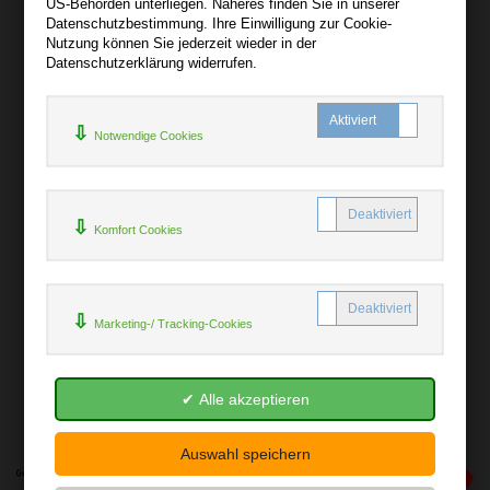
US-Behörden unterliegen. Näheres finden Sie in unserer
Hilfe
Datenschutzbestimmung. Ihre Einwilligung zur Cookie-
+
Nutzung können Sie jederzeit wieder in der
Datenschutzerklärung widerrufen.
Kontakt
Newsletter
Notwendige Cookies
Mein Konto
Bibliotheksrabatt
MARC21-Datenimport
Komfort Cookies
Standing Order Anleitung
Rund um Ihren Einkauf
Marketing-/ Tracking-Cookies
+
Erweiterte Suche
Batterienhinweis