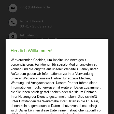
info@bibli-buch.de
Robert Kowark
03 41 - 25 69 27 20
bibli-buch
Lindenthaler Straße 15
04155 Leipzig
Herzlich Willkommen!
Wir sind gerne für Sie persönlich da.
Wir verwenden Cookies, um Inhalte und Anzeigen zu
personalisieren, Funktionen für soziale Medien anbieten zu
Über bibli-buch.de
können und die Zugriffe auf unserer Website zu analysieren.
+
Außerdem geben wir Informationen zu Ihrer Verwendung
unserer Website an unsere Partner für soziale Medien,
AGB
Werbung und Analysen weiter. Unsere Partner führen diese
Informationen möglicherweise mit weiteren Daten zusammen,
Impressum
die Sie ihnen bereit gestellt haben oder die sie im Rahmen
Widerruf
Ihrer Nutzung der Dienste gesammelt haben. Dies schließt
unter Umständen die Weitergabe Ihrer Daten in die USA ein,
Datenschutz
denen kein angemessenes Datenschutzniveau bescheinigt
wird. Daher könnten diese Daten einem staatlichen Zugriff von