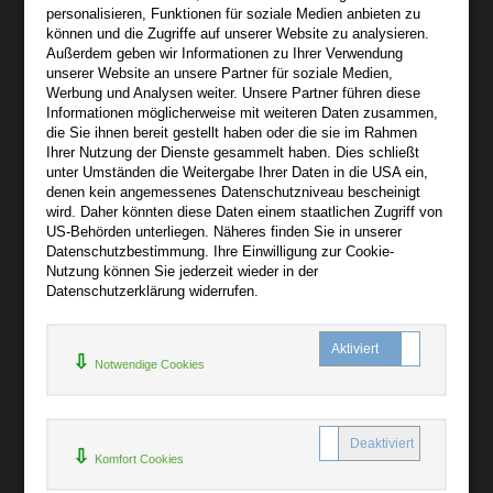
personalisieren, Funktionen für soziale Medien anbieten zu
Über bibli-buch.de
können und die Zugriffe auf unserer Website zu analysieren.
+
Außerdem geben wir Informationen zu Ihrer Verwendung
unserer Website an unsere Partner für soziale Medien,
AGB
Werbung und Analysen weiter. Unsere Partner führen diese
Informationen möglicherweise mit weiteren Daten zusammen,
Impressum
die Sie ihnen bereit gestellt haben oder die sie im Rahmen
Widerruf
Ihrer Nutzung der Dienste gesammelt haben. Dies schließt
unter Umständen die Weitergabe Ihrer Daten in die USA ein,
Datenschutz
denen kein angemessenes Datenschutzniveau bescheinigt
wird. Daher könnten diese Daten einem staatlichen Zugriff von
US-Behörden unterliegen. Näheres finden Sie in unserer
Hilfe
Datenschutzbestimmung. Ihre Einwilligung zur Cookie-
+
Nutzung können Sie jederzeit wieder in der
Datenschutzerklärung widerrufen.
Kontakt
Newsletter
Notwendige Cookies
Mein Konto
Bibliotheksrabatt
MARC21-Datenimport
Komfort Cookies
Standing Order Anleitung