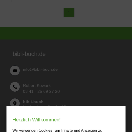
1
bibli-buch.de
info@bibli-buch.de
Robert Kowark
03 41 - 25 69 27 20
bibli-buch
Lindenthaler Straße 15
04155 Leipzig
Herzlich Willkommen!
Wir sind gerne für Sie persönlich da.
Wir verwenden Cookies, um Inhalte und Anzeigen zu