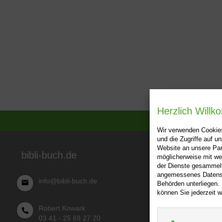
Herzlich Will
Wir verwenden Cookies
und die Zugriffe auf 
Website an unsere Par
Über bibl
bibli-buch.de
möglicherweise mit we
der Dienste gesammelt
AGB
angemessenes Datensch
info@bibli-buch.de
Behörden unterliegen.
Impressu
können Sie jederzeit w
Widerru
Robert Kowark
Datensch
03 41 - 25 69 27 20