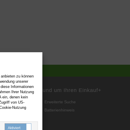
n anbieten zu können
erwendung unserer
 diese Informationen
Rund um Ihren Einkauf
+
Rahmen Ihrer Nutzung
 ein, denen kein
Erweiterte Suche
ugriff von US-
 Cookie-Nutzung
Batterienhinweis