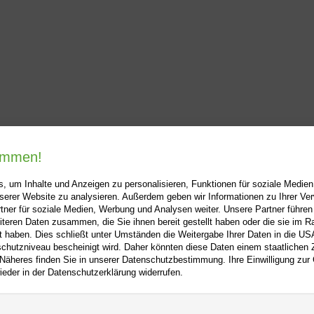
kommen!
, um Inhalte und Anzeigen zu personalisieren, Funktionen für soziale Medie
unserer Website zu analysieren. Außerdem geben wir Informationen zu Ihrer V
tner für soziale Medien, Werbung und Analysen weiter. Unsere Partner führen
i-buch.de
+
Hilfe
+
iteren Daten zusammen, die Sie ihnen bereit gestellt haben oder die sie im 
 haben. Dies schließt unter Umständen die Weitergabe Ihrer Daten in die USA
Kontakt
utzniveau bescheinigt wird. Daher könnten diese Daten einem staatlichen Z
 Näheres finden Sie in unserer Datenschutzbestimmung. Ihre Einwilligung zur
m
Newsletter
ieder in der Datenschutzerklärung widerrufen.
f
Mein Konto
Bibliotheksrabatt
utz