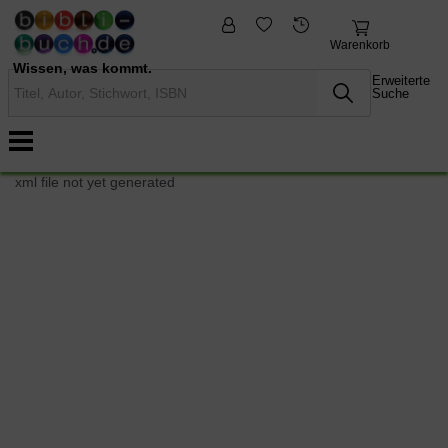
fremdsprachige
Nonbooks
Bücher
Warenkorb
Wissen, was kommt.
Erweiterte
Suche
xml file not yet generated