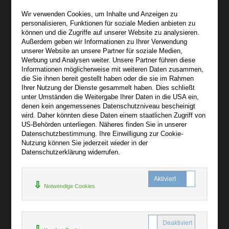
Wir sind gerne für Sie persönlich da.
Wir verwenden Cookies, um Inhalte und Anzeigen zu
personalisieren, Funktionen für soziale Medien anbieten zu
Über bibli-buch.de
können und die Zugriffe auf unserer Website zu analysieren.
+
Außerdem geben wir Informationen zu Ihrer Verwendung
unserer Website an unsere Partner für soziale Medien,
AGB
Werbung und Analysen weiter. Unsere Partner führen diese
Informationen möglicherweise mit weiteren Daten zusammen,
Impressum
die Sie ihnen bereit gestellt haben oder die sie im Rahmen
Widerruf
Ihrer Nutzung der Dienste gesammelt haben. Dies schließt
unter Umständen die Weitergabe Ihrer Daten in die USA ein,
Datenschutz
denen kein angemessenes Datenschutzniveau bescheinigt
wird. Daher könnten diese Daten einem staatlichen Zugriff von
US-Behörden unterliegen. Näheres finden Sie in unserer
Hilfe
Datenschutzbestimmung. Ihre Einwilligung zur Cookie-
+
Nutzung können Sie jederzeit wieder in der
Datenschutzerklärung widerrufen.
Kontakt
Newsletter
Notwendige Cookies
Mein Konto
Bibliotheksrabatt
MARC21-Datenimport