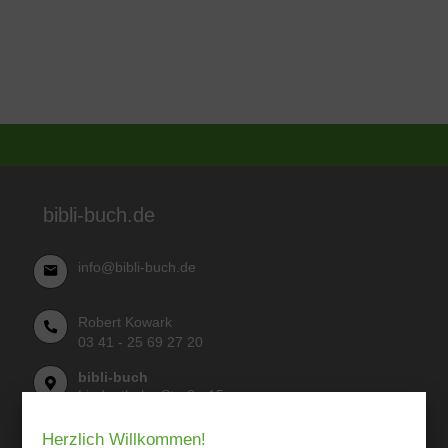
bibli-buch.de
info@bibli-buch.de
Robert Kowark
03 41 - 25 69 27 20
bibli-buch
Lindenthaler Straße 15
04155 Leipzig
Herzlich Willkommen!