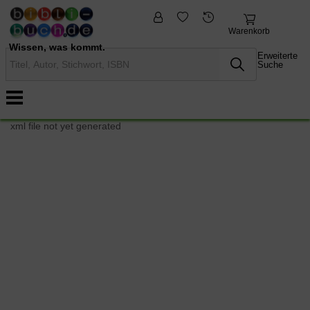
fremdsprachige
Nonbooks
Bücher
Warenkorb
Wissen, was kommt.
Erweiterte
Suche
xml file not yet generated