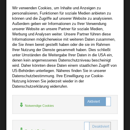
Wir sind gerne für Sie persönlich da.
Wir verwenden Cookies, um Inhalte und Anzeigen zu
personalisieren, Funktionen für soziale Medien anbieten zu
Über bibli-buch.de
können und die Zugriffe auf unserer Website zu analysieren.
+
Außerdem geben wir Informationen zu Ihrer Verwendung
unserer Website an unsere Partner für soziale Medien,
AGB
Werbung und Analysen weiter. Unsere Partner führen diese
Informationen möglicherweise mit weiteren Daten zusammen,
Impressum
die Sie ihnen bereit gestellt haben oder die sie im Rahmen
Widerruf
Ihrer Nutzung der Dienste gesammelt haben. Dies schließt
unter Umständen die Weitergabe Ihrer Daten in die USA ein,
Datenschutz
denen kein angemessenes Datenschutzniveau bescheinigt
wird. Daher könnten diese Daten einem staatlichen Zugriff von
US-Behörden unterliegen. Näheres finden Sie in unserer
Hilfe
Datenschutzbestimmung. Ihre Einwilligung zur Cookie-
+
Nutzung können Sie jederzeit wieder in der
Datenschutzerklärung widerrufen.
Kontakt
Newsletter
Notwendige Cookies
Mein Konto
Bibliotheksrabatt
MARC21-Datenimport