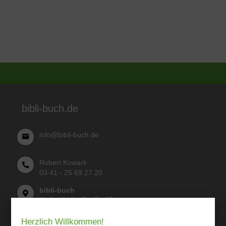
bibli-buch.de
info@bibli-buch.de
Robert Kowark
03 41 - 25 69 27 20
bibli-buch
Lindenthaler Straße 15
04155 Leipzig
Herzlich Willkommen!