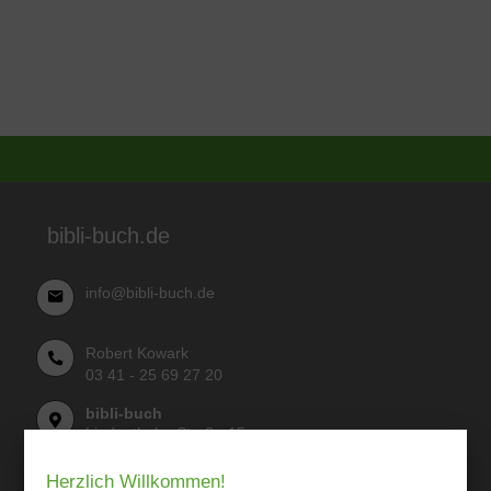
bibli-buch.de
info@bibli-buch.de
Robert Kowark
03 41 - 25 69 27 20
bibli-buch
Lindenthaler Straße 15
04155 Leipzig
Herzlich Willkommen!