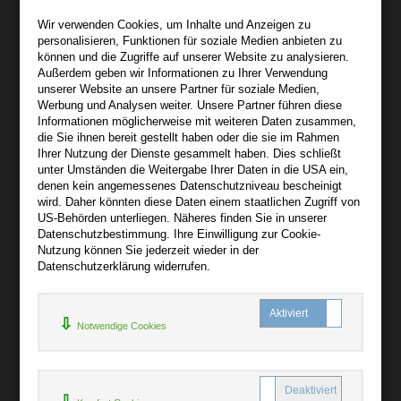
Wir sind gerne für Sie persönlich da.
Wir verwenden Cookies, um Inhalte und Anzeigen zu
personalisieren, Funktionen für soziale Medien anbieten zu
Über bibli-buch.de
können und die Zugriffe auf unserer Website zu analysieren.
+
Außerdem geben wir Informationen zu Ihrer Verwendung
unserer Website an unsere Partner für soziale Medien,
AGB
Werbung und Analysen weiter. Unsere Partner führen diese
Informationen möglicherweise mit weiteren Daten zusammen,
Impressum
die Sie ihnen bereit gestellt haben oder die sie im Rahmen
Widerruf
Ihrer Nutzung der Dienste gesammelt haben. Dies schließt
unter Umständen die Weitergabe Ihrer Daten in die USA ein,
Datenschutz
denen kein angemessenes Datenschutzniveau bescheinigt
wird. Daher könnten diese Daten einem staatlichen Zugriff von
US-Behörden unterliegen. Näheres finden Sie in unserer
Hilfe
Datenschutzbestimmung. Ihre Einwilligung zur Cookie-
+
Nutzung können Sie jederzeit wieder in der
Datenschutzerklärung widerrufen.
Kontakt
Newsletter
Notwendige Cookies
Mein Konto
Bibliotheksrabatt
MARC21-Datenimport