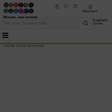
fremdsprachige
Nonbooks
Bücher
Warenkorb
Wissen, was kommt.
Erweiterte
Suche
xml file not yet generated