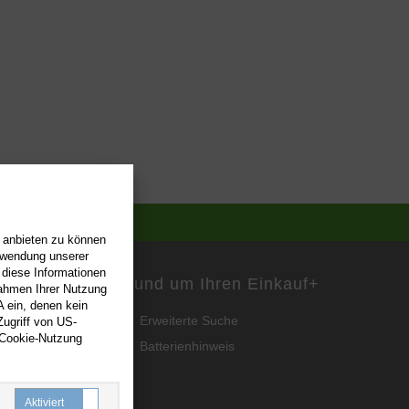
n anbieten zu können
erwendung unserer
 diese Informationen
Rund um Ihren Einkauf
+
Rahmen Ihrer Nutzung
 ein, denen kein
Erweiterte Suche
ugriff von US-
 Cookie-Nutzung
Batterienhinweis