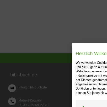
Herzlich Will
Wir verwenden Cookies
und die Zugriffe auf 
Website an unsere Par
Über bibl
bibli-buch.de
möglicherweise mit we
der Dienste gesammelt
AGB
angemessenes Datensch
info@bibli-buch.de
Behörden unterliegen.
Impressu
können Sie jederzeit w
Widerru
Robert Kowark
Datensch
03 41 - 25 69 27 20