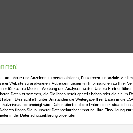
kommen!
, um Inhalte und Anzeigen zu personalisieren, Funktionen für soziale Medie
unserer Website zu analysieren. Außerdem geben wir Informationen zu Ihrer V
tner für soziale Medien, Werbung und Analysen weiter. Unsere Partner führen
i-buch.de
+
Hilfe
+
iteren Daten zusammen, die Sie ihnen bereit gestellt haben oder die sie im 
 haben. Dies schließt unter Umständen die Weitergabe Ihrer Daten in die USA
Kontakt
utzniveau bescheinigt wird. Daher könnten diese Daten einem staatlichen Z
 Näheres finden Sie in unserer Datenschutzbestimmung. Ihre Einwilligung zur
m
Newsletter
ieder in der Datenschutzerklärung widerrufen.
f
Mein Konto
Bibliotheksrabatt
utz