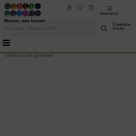
fremdsprachige
Nonbooks
Bücher
Warenkorb
Wissen, was kommt.
Erweiterte
Suche
xml file not yet generated