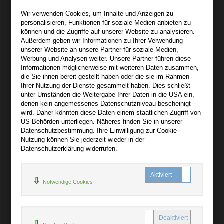
Wir sind gerne für Sie persönlich da.
Wir verwenden Cookies, um Inhalte und Anzeigen zu
personalisieren, Funktionen für soziale Medien anbieten zu
Über bibli-buch.de
können und die Zugriffe auf unserer Website zu analysieren.
+
Außerdem geben wir Informationen zu Ihrer Verwendung
unserer Website an unsere Partner für soziale Medien,
AGB
Werbung und Analysen weiter. Unsere Partner führen diese
Informationen möglicherweise mit weiteren Daten zusammen,
Impressum
die Sie ihnen bereit gestellt haben oder die sie im Rahmen
Widerruf
Ihrer Nutzung der Dienste gesammelt haben. Dies schließt
unter Umständen die Weitergabe Ihrer Daten in die USA ein,
Datenschutz
denen kein angemessenes Datenschutzniveau bescheinigt
wird. Daher könnten diese Daten einem staatlichen Zugriff von
US-Behörden unterliegen. Näheres finden Sie in unserer
Hilfe
Datenschutzbestimmung. Ihre Einwilligung zur Cookie-
+
Nutzung können Sie jederzeit wieder in der
Datenschutzerklärung widerrufen.
Kontakt
Newsletter
Notwendige Cookies
Mein Konto
Bibliotheksrabatt
MARC21-Datenimport