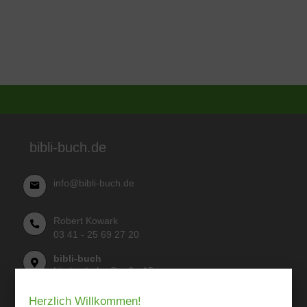
bibli-buch.de
info@bibli-buch.de
Robert Kowark
03 41 - 25 69 27 20
bibli-buch
Lindenthaler Straße 15
04155 Leipzig
Herzlich Willkommen!