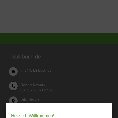
bibli-buch.de
info@bibli-buch.de
Robert Kowark
03 41 - 25 69 27 20
bibli-buch
Lindenthaler Straße 15
04155 Leipzig
Herzlich Willkommen!