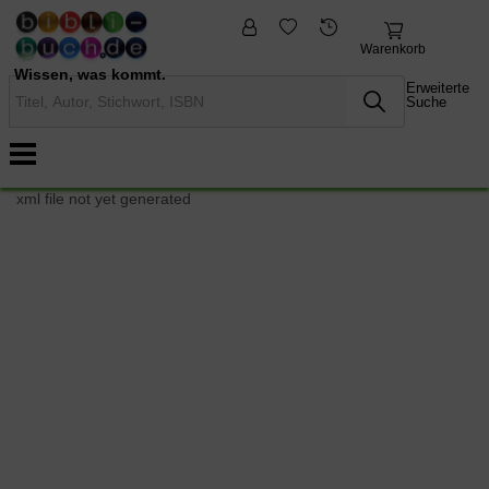
fremdsprachige
Nonbooks
Bücher
Warenkorb
Wissen, was kommt.
Erweiterte
Suche
xml file not yet generated