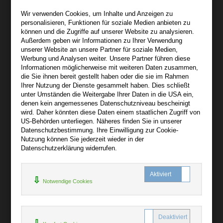
Wir sind gerne für Sie persönlich da.
Wir verwenden Cookies, um Inhalte und Anzeigen zu
personalisieren, Funktionen für soziale Medien anbieten zu
Über bibli-buch.de
können und die Zugriffe auf unserer Website zu analysieren.
+
Außerdem geben wir Informationen zu Ihrer Verwendung
unserer Website an unsere Partner für soziale Medien,
AGB
Werbung und Analysen weiter. Unsere Partner führen diese
Informationen möglicherweise mit weiteren Daten zusammen,
Impressum
die Sie ihnen bereit gestellt haben oder die sie im Rahmen
Widerruf
Ihrer Nutzung der Dienste gesammelt haben. Dies schließt
unter Umständen die Weitergabe Ihrer Daten in die USA ein,
Datenschutz
denen kein angemessenes Datenschutzniveau bescheinigt
wird. Daher könnten diese Daten einem staatlichen Zugriff von
US-Behörden unterliegen. Näheres finden Sie in unserer
Hilfe
Datenschutzbestimmung. Ihre Einwilligung zur Cookie-
+
Nutzung können Sie jederzeit wieder in der
Datenschutzerklärung widerrufen.
Kontakt
Newsletter
Notwendige Cookies
Mein Konto
Bibliotheksrabatt
MARC21-Datenimport