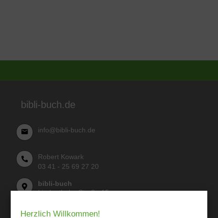
bibli-buch.de
info@bibli-buch.de
Robert Kowark
03 41 - 25 69 27 20
bibli-buch
Lindenthaler Straße 15
04155 Leipzig
Herzlich Willkommen!