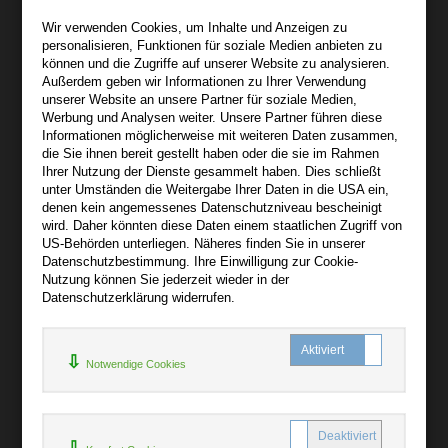
Wir sind gerne für Sie persönlich da.
Wir verwenden Cookies, um Inhalte und Anzeigen zu
personalisieren, Funktionen für soziale Medien anbieten zu
Über bibli-buch.de
können und die Zugriffe auf unserer Website zu analysieren.
+
Außerdem geben wir Informationen zu Ihrer Verwendung
unserer Website an unsere Partner für soziale Medien,
AGB
Werbung und Analysen weiter. Unsere Partner führen diese
Informationen möglicherweise mit weiteren Daten zusammen,
Impressum
die Sie ihnen bereit gestellt haben oder die sie im Rahmen
Widerruf
Ihrer Nutzung der Dienste gesammelt haben. Dies schließt
unter Umständen die Weitergabe Ihrer Daten in die USA ein,
Datenschutz
denen kein angemessenes Datenschutzniveau bescheinigt
wird. Daher könnten diese Daten einem staatlichen Zugriff von
US-Behörden unterliegen. Näheres finden Sie in unserer
Hilfe
Datenschutzbestimmung. Ihre Einwilligung zur Cookie-
+
Nutzung können Sie jederzeit wieder in der
Datenschutzerklärung widerrufen.
Kontakt
Newsletter
Notwendige Cookies
Mein Konto
Bibliotheksrabatt
MARC21-Datenimport