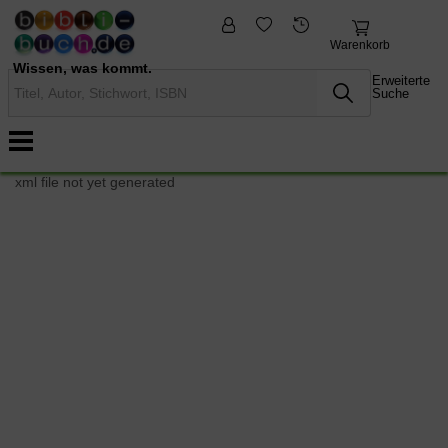
fremdsprachige
Nonbooks
Bücher
Warenkorb
Wissen, was kommt.
Erweiterte
Suche
xml file not yet generated