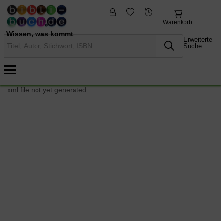
fremdsprachige
Nonbooks
Bücher
Warenkorb
Wissen, was kommt.
Erweiterte
Suche
xml file not yet generated