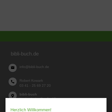
bibli-buch.de
info@bibli-buch.de
Robert Kowark
03 41 - 25 69 27 20
bibli-buch
Lindenthaler Straße 15
04155 Leipzig
Herzlich Willkommen!