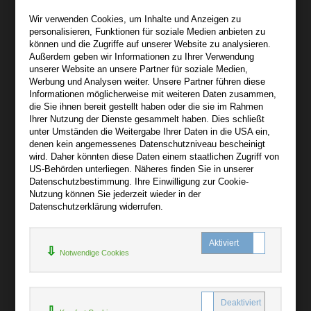
Wir sind gerne für Sie persönlich da.
Wir verwenden Cookies, um Inhalte und Anzeigen zu
personalisieren, Funktionen für soziale Medien anbieten zu
Über bibli-buch.de
können und die Zugriffe auf unserer Website zu analysieren.
+
Außerdem geben wir Informationen zu Ihrer Verwendung
unserer Website an unsere Partner für soziale Medien,
AGB
Werbung und Analysen weiter. Unsere Partner führen diese
Informationen möglicherweise mit weiteren Daten zusammen,
Impressum
die Sie ihnen bereit gestellt haben oder die sie im Rahmen
Widerruf
Ihrer Nutzung der Dienste gesammelt haben. Dies schließt
unter Umständen die Weitergabe Ihrer Daten in die USA ein,
Datenschutz
denen kein angemessenes Datenschutzniveau bescheinigt
wird. Daher könnten diese Daten einem staatlichen Zugriff von
US-Behörden unterliegen. Näheres finden Sie in unserer
Hilfe
Datenschutzbestimmung. Ihre Einwilligung zur Cookie-
+
Nutzung können Sie jederzeit wieder in der
Datenschutzerklärung widerrufen.
Kontakt
Newsletter
Notwendige Cookies
Mein Konto
Bibliotheksrabatt
MARC21-Datenimport