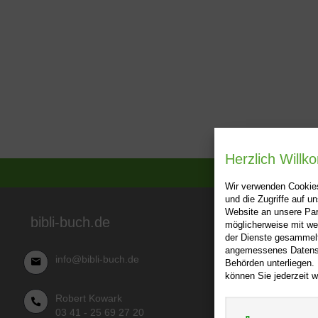
Herzlich Will
Wir verwenden Cookies
und die Zugriffe auf 
Website an unsere Par
Über bibl
bibli-buch.de
möglicherweise mit we
der Dienste gesammelt
AGB
angemessenes Datensch
info@bibli-buch.de
Behörden unterliegen.
Impressu
können Sie jederzeit w
Widerru
Robert Kowark
Datensch
03 41 - 25 69 27 20