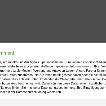
kommen!
, um Inhalte und Anzeigen zu personalisieren, Funktionen für soziale Medie
unserer Website zu analysieren. Außerdem geben wir Informationen zu Ihrer V
tner für soziale Medien, Werbung und Analysen weiter. Unsere Partner führen
i-buch.de
+
Hilfe
+
iteren Daten zusammen, die Sie ihnen bereit gestellt haben oder die sie im 
 haben. Dies schließt unter Umständen die Weitergabe Ihrer Daten in die USA
Kontakt
utzniveau bescheinigt wird. Daher könnten diese Daten einem staatlichen Z
 Näheres finden Sie in unserer Datenschutzbestimmung. Ihre Einwilligung zur
m
Newsletter
ieder in der Datenschutzerklärung widerrufen.
f
Mein Konto
Bibliotheksrabatt
utz