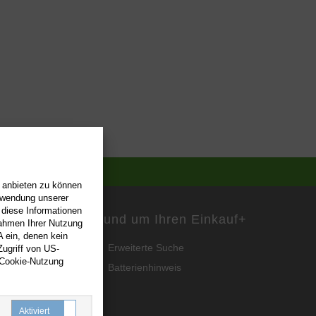
n anbieten zu können
erwendung unserer
 diese Informationen
Rund um Ihren Einkauf
+
Rahmen Ihrer Nutzung
 ein, denen kein
Erweiterte Suche
ugriff von US-
 Cookie-Nutzung
Batterienhinweis