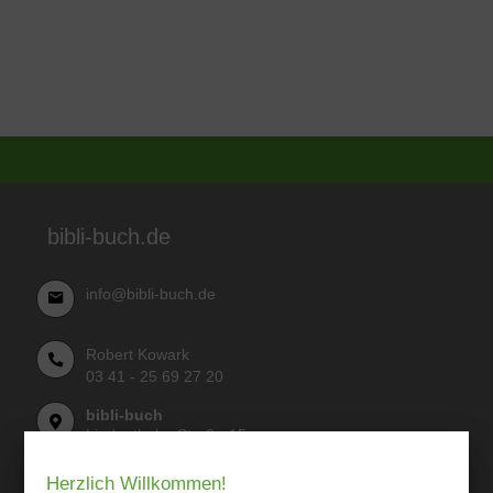
bibli-buch.de
info@bibli-buch.de
Robert Kowark
03 41 - 25 69 27 20
bibli-buch
Lindenthaler Straße 15
04155 Leipzig
Herzlich Willkommen!