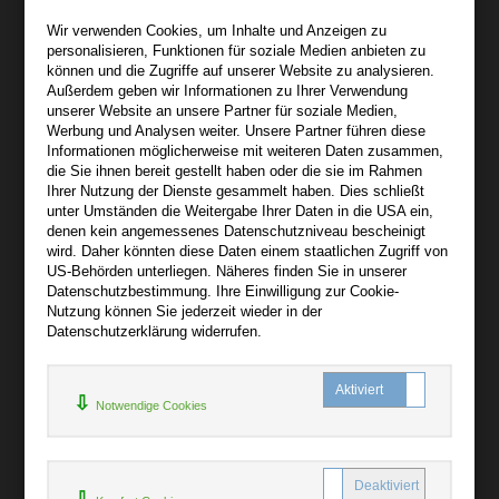
Wir sind gerne für Sie persönlich da.
Wir verwenden Cookies, um Inhalte und Anzeigen zu
personalisieren, Funktionen für soziale Medien anbieten zu
Über bibli-buch.de
können und die Zugriffe auf unserer Website zu analysieren.
+
Außerdem geben wir Informationen zu Ihrer Verwendung
unserer Website an unsere Partner für soziale Medien,
AGB
Werbung und Analysen weiter. Unsere Partner führen diese
Informationen möglicherweise mit weiteren Daten zusammen,
Impressum
die Sie ihnen bereit gestellt haben oder die sie im Rahmen
Widerruf
Ihrer Nutzung der Dienste gesammelt haben. Dies schließt
unter Umständen die Weitergabe Ihrer Daten in die USA ein,
Datenschutz
denen kein angemessenes Datenschutzniveau bescheinigt
wird. Daher könnten diese Daten einem staatlichen Zugriff von
US-Behörden unterliegen. Näheres finden Sie in unserer
Hilfe
Datenschutzbestimmung. Ihre Einwilligung zur Cookie-
+
Nutzung können Sie jederzeit wieder in der
Datenschutzerklärung widerrufen.
Kontakt
Newsletter
Notwendige Cookies
Mein Konto
Bibliotheksrabatt
MARC21-Datenimport