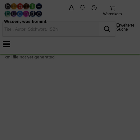
fremdsprachige
Nonbooks
Bücher
Warenkorb
Wissen, was kommt.
Erweiterte
Suche
xml file not yet generated