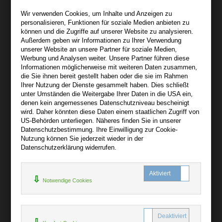
Wir sind gerne für Sie persönlich da.
Wir verwenden Cookies, um Inhalte und Anzeigen zu
personalisieren, Funktionen für soziale Medien anbieten zu
Über bibli-buch.de
können und die Zugriffe auf unserer Website zu analysieren.
+
Außerdem geben wir Informationen zu Ihrer Verwendung
unserer Website an unsere Partner für soziale Medien,
AGB
Werbung und Analysen weiter. Unsere Partner führen diese
Informationen möglicherweise mit weiteren Daten zusammen,
Impressum
die Sie ihnen bereit gestellt haben oder die sie im Rahmen
Widerruf
Ihrer Nutzung der Dienste gesammelt haben. Dies schließt
unter Umständen die Weitergabe Ihrer Daten in die USA ein,
Datenschutz
denen kein angemessenes Datenschutzniveau bescheinigt
wird. Daher könnten diese Daten einem staatlichen Zugriff von
US-Behörden unterliegen. Näheres finden Sie in unserer
Hilfe
Datenschutzbestimmung. Ihre Einwilligung zur Cookie-
+
Nutzung können Sie jederzeit wieder in der
Datenschutzerklärung widerrufen.
Kontakt
Newsletter
Notwendige Cookies
Mein Konto
Bibliotheksrabatt
MARC21-Datenimport