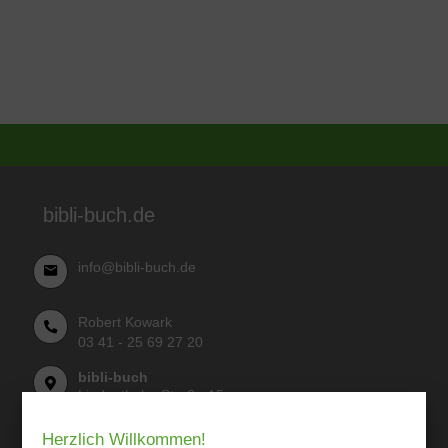
bibli-buch.de
info@bibli-buch.de
Robert Kowark
03 41 - 25 69 27 20
bibli-buch
Lindenthaler Straße 15
04155 Leipzig
Herzlich Willkommen!