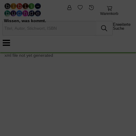
fremdsprachige
Nonbooks
Bücher
Warenkorb
Wissen, was kommt.
Erweiterte
Suche
xml file not yet generated