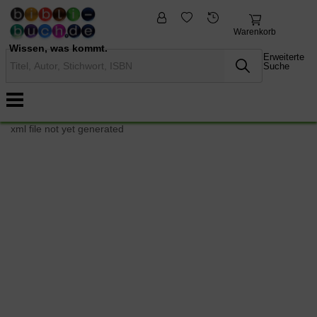
fremdsprachige
Nonbooks
Bücher
Warenkorb
Wissen, was kommt.
Erweiterte
Suche
xml file not yet generated