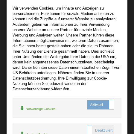
Wir sind gerne für Sie persönlich da.
Wir verwenden Cookies, um Inhalte und Anzeigen zu
personalisieren, Funktionen für soziale Medien anbieten zu
Über bibli-buch.de
können und die Zugriffe auf unserer Website zu analysieren.
+
Außerdem geben wir Informationen zu Ihrer Verwendung
unserer Website an unsere Partner für soziale Medien,
AGB
Werbung und Analysen weiter. Unsere Partner führen diese
Informationen möglicherweise mit weiteren Daten zusammen,
Impressum
die Sie ihnen bereit gestellt haben oder die sie im Rahmen
Widerruf
Ihrer Nutzung der Dienste gesammelt haben. Dies schließt
unter Umständen die Weitergabe Ihrer Daten in die USA ein,
Datenschutz
denen kein angemessenes Datenschutzniveau bescheinigt
wird. Daher könnten diese Daten einem staatlichen Zugriff von
US-Behörden unterliegen. Näheres finden Sie in unserer
Hilfe
Datenschutzbestimmung. Ihre Einwilligung zur Cookie-
+
Nutzung können Sie jederzeit wieder in der
Datenschutzerklärung widerrufen.
Kontakt
Newsletter
Notwendige Cookies
Mein Konto
Bibliotheksrabatt
MARC21-Datenimport