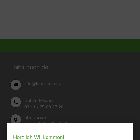
bibli-buch.de
info@bibli-buch.de
Robert Kowark
03 41 - 25 69 27 20
bibli-buch
Lindenthaler Straße 15
04155 Leipzig
Herzlich Willkommen!