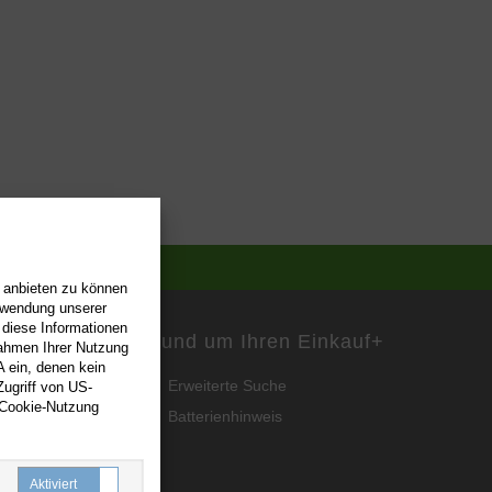
n anbieten zu können
erwendung unserer
 diese Informationen
Rund um Ihren Einkauf
+
Rahmen Ihrer Nutzung
 ein, denen kein
Erweiterte Suche
ugriff von US-
 Cookie-Nutzung
Batterienhinweis