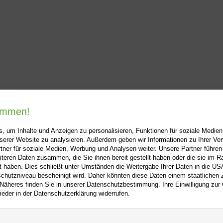
kommen!
, um Inhalte und Anzeigen zu personalisieren, Funktionen für soziale Medie
unserer Website zu analysieren. Außerdem geben wir Informationen zu Ihrer V
tner für soziale Medien, Werbung und Analysen weiter. Unsere Partner führen
i-buch.de
+
Hilfe
+
iteren Daten zusammen, die Sie ihnen bereit gestellt haben oder die sie im 
 haben. Dies schließt unter Umständen die Weitergabe Ihrer Daten in die USA
Kontakt
utzniveau bescheinigt wird. Daher könnten diese Daten einem staatlichen Z
 Näheres finden Sie in unserer Datenschutzbestimmung. Ihre Einwilligung zur
m
Newsletter
ieder in der Datenschutzerklärung widerrufen.
f
Mein Konto
Bibliotheksrabatt
utz