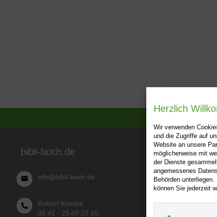
Herzlich Will
Wir verwenden Cookies
und die Zugriffe auf 
Website an unsere Par
Über bibl
bibli-buch.de
möglicherweise mit we
der Dienste gesammelt
AGB
angemessenes Datensch
info@bibli-buch.de
Behörden unterliegen.
Impressu
können Sie jederzeit w
Widerru
Robert Kowark
Datensch
03 41 - 25 69 27 20