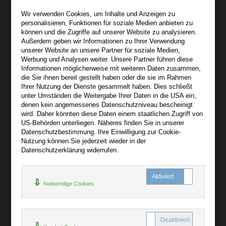
Wir sind gerne für Sie persönlich da.
Wir verwenden Cookies, um Inhalte und Anzeigen zu
personalisieren, Funktionen für soziale Medien anbieten zu
Über bibli-buch.de
können und die Zugriffe auf unserer Website zu analysieren.
+
Außerdem geben wir Informationen zu Ihrer Verwendung
unserer Website an unsere Partner für soziale Medien,
AGB
Werbung und Analysen weiter. Unsere Partner führen diese
Informationen möglicherweise mit weiteren Daten zusammen,
Impressum
die Sie ihnen bereit gestellt haben oder die sie im Rahmen
Widerruf
Ihrer Nutzung der Dienste gesammelt haben. Dies schließt
unter Umständen die Weitergabe Ihrer Daten in die USA ein,
Datenschutz
denen kein angemessenes Datenschutzniveau bescheinigt
wird. Daher könnten diese Daten einem staatlichen Zugriff von
US-Behörden unterliegen. Näheres finden Sie in unserer
Hilfe
Datenschutzbestimmung. Ihre Einwilligung zur Cookie-
+
Nutzung können Sie jederzeit wieder in der
Datenschutzerklärung widerrufen.
Kontakt
Newsletter
Notwendige Cookies
Mein Konto
Bibliotheksrabatt
MARC21-Datenimport