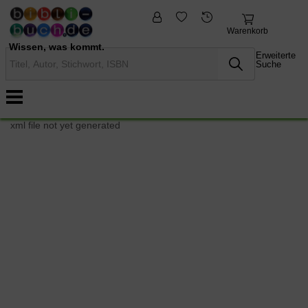
fremdsprachige
Nonbooks
Bücher
Warenkorb
Wissen, was kommt.
Erweiterte
Suche
xml file not yet generated