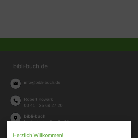
bibli-buch.de
info@bibli-buch.de
Robert Kowark
03 41 - 25 69 27 20
bibli-buch
Lindenthaler Straße 15
04155 Leipzig
Herzlich Willkommen!