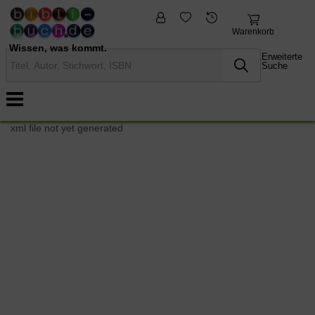
fremdsprachige
Nonbooks
Bücher
Warenkorb
Wissen, was kommt.
Erweiterte
Suche
xml file not yet generated