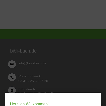
bibli-buch.de
info@bibli-buch.de
Robert Kowark
03 41 - 25 69 27 20
bibli-buch
Lindenthaler Straße 15
04155 Leipzig
Herzlich Willkommen!