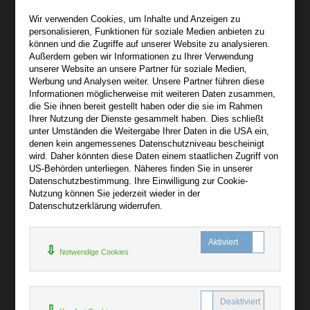
Wir sind gerne für Sie persönlich da.
Wir verwenden Cookies, um Inhalte und Anzeigen zu
personalisieren, Funktionen für soziale Medien anbieten zu
Über bibli-buch.de
können und die Zugriffe auf unserer Website zu analysieren.
+
Außerdem geben wir Informationen zu Ihrer Verwendung
unserer Website an unsere Partner für soziale Medien,
AGB
Werbung und Analysen weiter. Unsere Partner führen diese
Informationen möglicherweise mit weiteren Daten zusammen,
Impressum
die Sie ihnen bereit gestellt haben oder die sie im Rahmen
Widerruf
Ihrer Nutzung der Dienste gesammelt haben. Dies schließt
unter Umständen die Weitergabe Ihrer Daten in die USA ein,
Datenschutz
denen kein angemessenes Datenschutzniveau bescheinigt
wird. Daher könnten diese Daten einem staatlichen Zugriff von
US-Behörden unterliegen. Näheres finden Sie in unserer
Hilfe
Datenschutzbestimmung. Ihre Einwilligung zur Cookie-
+
Nutzung können Sie jederzeit wieder in der
Datenschutzerklärung widerrufen.
Kontakt
Newsletter
Notwendige Cookies
Mein Konto
Bibliotheksrabatt
MARC21-Datenimport