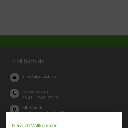
bibli-buch.de
info@bibli-buch.de
Robert Kowark
03 41 - 25 69 27 20
bibli-buch
Lindenthaler Straße 15
04155 Leipzig
Herzlich Willkommen!