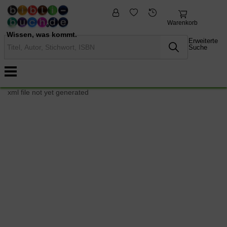
fremdsprachige
Nonbooks
Bücher
Warenkorb
Wissen, was kommt.
Erweiterte
Suche
xml file not yet generated