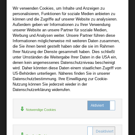
Wir sind gerne für Sie persönlich da.
Wir verwenden Cookies, um Inhalte und Anzeigen zu
personalisieren, Funktionen für soziale Medien anbieten zu
Über bibli-buch.de
können und die Zugriffe auf unserer Website zu analysieren.
+
Außerdem geben wir Informationen zu Ihrer Verwendung
unserer Website an unsere Partner für soziale Medien,
AGB
Werbung und Analysen weiter. Unsere Partner führen diese
Informationen möglicherweise mit weiteren Daten zusammen,
Impressum
die Sie ihnen bereit gestellt haben oder die sie im Rahmen
Widerruf
Ihrer Nutzung der Dienste gesammelt haben. Dies schließt
unter Umständen die Weitergabe Ihrer Daten in die USA ein,
Datenschutz
denen kein angemessenes Datenschutzniveau bescheinigt
wird. Daher könnten diese Daten einem staatlichen Zugriff von
US-Behörden unterliegen. Näheres finden Sie in unserer
Hilfe
Datenschutzbestimmung. Ihre Einwilligung zur Cookie-
+
Nutzung können Sie jederzeit wieder in der
Datenschutzerklärung widerrufen.
Kontakt
Newsletter
Notwendige Cookies
Mein Konto
Bibliotheksrabatt
MARC21-Datenimport