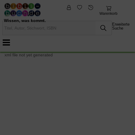
fremdsprachige
Nonbooks
Bücher
Warenkorb
Wissen, was kommt.
Erweiterte
Suche
xml file not yet generated