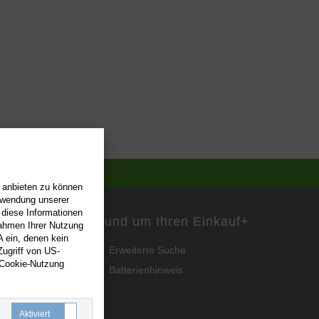
n anbieten zu können
erwendung unserer
 diese Informationen
Rund um Ihren Einkauf
+
Rahmen Ihrer Nutzung
 ein, denen kein
Erweiterte Suche
ugriff von US-
 Cookie-Nutzung
Batterienhinweis