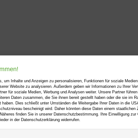
kommen!
, um Inhalte und Anzeigen zu personalisieren, Funktionen für soziale Medie
unserer Website zu analysieren. Außerdem geben wir Informationen zu Ihrer V
tner für soziale Medien, Werbung und Analysen weiter. Unsere Partner führen
i-buch.de
+
Hilfe
+
iteren Daten zusammen, die Sie ihnen bereit gestellt haben oder die sie im 
 haben. Dies schließt unter Umständen die Weitergabe Ihrer Daten in die USA
Kontakt
utzniveau bescheinigt wird. Daher könnten diese Daten einem staatlichen Z
 Näheres finden Sie in unserer Datenschutzbestimmung. Ihre Einwilligung zur
m
Newsletter
ieder in der Datenschutzerklärung widerrufen.
f
Mein Konto
Bibliotheksrabatt
utz