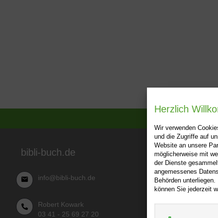
Herzlich Will
Wir verwenden Cookies
und die Zugriffe auf 
Website an unsere Par
Über bibl
bibli-buch.de
möglicherweise mit we
der Dienste gesammelt
AGB
angemessenes Datensch
info@bibli-buch.de
Behörden unterliegen.
Impressu
können Sie jederzeit w
Widerru
Robert Kowark
Datensch
03 41 - 25 69 27 20