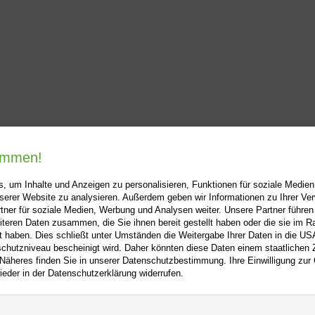
kommen!
, um Inhalte und Anzeigen zu personalisieren, Funktionen für soziale Medie
unserer Website zu analysieren. Außerdem geben wir Informationen zu Ihrer V
tner für soziale Medien, Werbung und Analysen weiter. Unsere Partner führen
i-buch.de
+
Hilfe
+
iteren Daten zusammen, die Sie ihnen bereit gestellt haben oder die sie im 
 haben. Dies schließt unter Umständen die Weitergabe Ihrer Daten in die USA
Kontakt
utzniveau bescheinigt wird. Daher könnten diese Daten einem staatlichen Z
 Näheres finden Sie in unserer Datenschutzbestimmung. Ihre Einwilligung zur
m
Newsletter
ieder in der Datenschutzerklärung widerrufen.
f
Mein Konto
Bibliotheksrabatt
utz