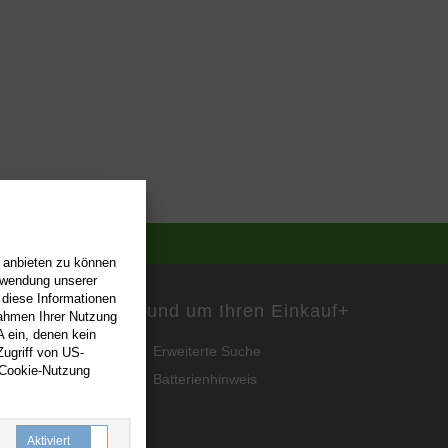
n anbieten zu können
erwendung unserer
 diese Informationen
Rund um Ihren Einkauf
+
Rahmen Ihrer Nutzung
 ein, denen kein
Erweiterte Suche
ugriff von US-
 Cookie-Nutzung
Batterienhinweis