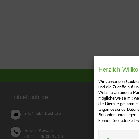
Herzlich Will
Wir verwenden Cookies
und die Zugriffe auf 
Website an unsere Par
Über bibl
bibli-buch.de
möglicherweise mit we
der Dienste gesammelt
AGB
angemessenes Datensch
info@bibli-buch.de
Behörden unterliegen.
Impressu
können Sie jederzeit w
Widerru
Robert Kowark
Datensch
03 41 - 25 69 27 20