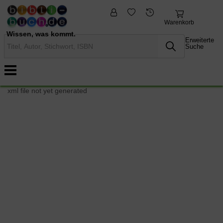
fremdsprachige
Nonbooks
Bücher
Warenkorb
Wissen, was kommt.
Erweiterte
Suche
xml file not yet generated