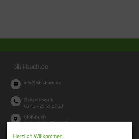
bibli-buch.de
info@bibli-buch.de
Robert Kowark
03 41 - 25 69 27 20
bibli-buch
Lindenthaler Straße 15
04155 Leipzig
Herzlich Willkommen!