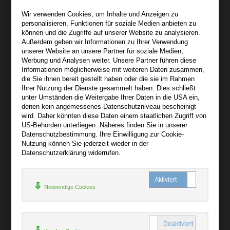
Wir sind gerne für Sie persönlich da.
Wir verwenden Cookies, um Inhalte und Anzeigen zu
personalisieren, Funktionen für soziale Medien anbieten zu
Über bibli-buch.de
können und die Zugriffe auf unserer Website zu analysieren.
+
Außerdem geben wir Informationen zu Ihrer Verwendung
unserer Website an unsere Partner für soziale Medien,
AGB
Werbung und Analysen weiter. Unsere Partner führen diese
Informationen möglicherweise mit weiteren Daten zusammen,
Impressum
die Sie ihnen bereit gestellt haben oder die sie im Rahmen
Widerruf
Ihrer Nutzung der Dienste gesammelt haben. Dies schließt
unter Umständen die Weitergabe Ihrer Daten in die USA ein,
Datenschutz
denen kein angemessenes Datenschutzniveau bescheinigt
wird. Daher könnten diese Daten einem staatlichen Zugriff von
US-Behörden unterliegen. Näheres finden Sie in unserer
Hilfe
Datenschutzbestimmung. Ihre Einwilligung zur Cookie-
+
Nutzung können Sie jederzeit wieder in der
Datenschutzerklärung widerrufen.
Kontakt
Newsletter
Notwendige Cookies
Mein Konto
Bibliotheksrabatt
MARC21-Datenimport