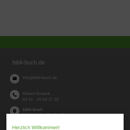
bibli-buch.de
info@bibli-buch.de
Robert Kowark
03 41 - 25 69 27 20
bibli-buch
Lindenthaler Straße 15
04155 Leipzig
Herzlich Willkommen!