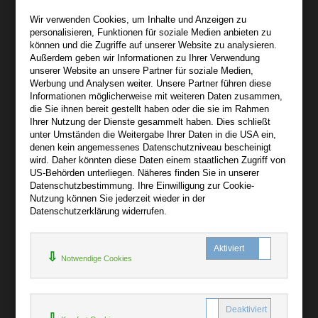
Wir sind gerne für Sie persönlich da.
Wir verwenden Cookies, um Inhalte und Anzeigen zu
personalisieren, Funktionen für soziale Medien anbieten zu
Über bibli-buch.de
können und die Zugriffe auf unserer Website zu analysieren.
+
Außerdem geben wir Informationen zu Ihrer Verwendung
unserer Website an unsere Partner für soziale Medien,
AGB
Werbung und Analysen weiter. Unsere Partner führen diese
Informationen möglicherweise mit weiteren Daten zusammen,
Impressum
die Sie ihnen bereit gestellt haben oder die sie im Rahmen
Widerruf
Ihrer Nutzung der Dienste gesammelt haben. Dies schließt
unter Umständen die Weitergabe Ihrer Daten in die USA ein,
Datenschutz
denen kein angemessenes Datenschutzniveau bescheinigt
wird. Daher könnten diese Daten einem staatlichen Zugriff von
US-Behörden unterliegen. Näheres finden Sie in unserer
Hilfe
Datenschutzbestimmung. Ihre Einwilligung zur Cookie-
+
Nutzung können Sie jederzeit wieder in der
Datenschutzerklärung widerrufen.
Kontakt
Newsletter
Notwendige Cookies
Mein Konto
Bibliotheksrabatt
MARC21-Datenimport