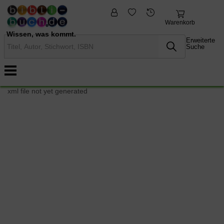
fremdsprachige
Nonbooks
Bücher
Warenkorb
Wissen, was kommt.
Erweiterte
Suche
xml file not yet generated