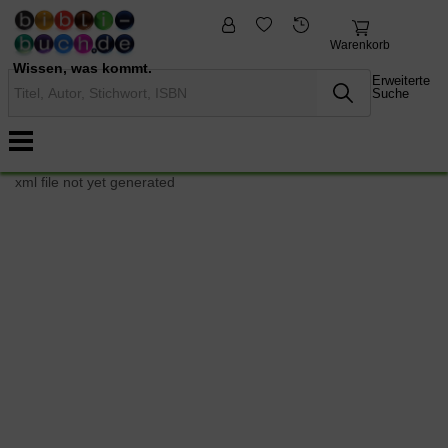
fremdsprachige
Nonbooks
Bücher
Warenkorb
Wissen, was kommt.
Erweiterte
Suche
xml file not yet generated