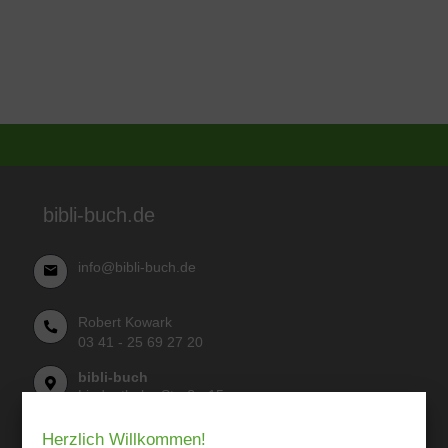
bibli-buch.de
info@bibli-buch.de
Robert Kowark
03 41 - 25 69 27 20
bibli-buch
Lindenthaler Straße 15
04155 Leipzig
Herzlich Willkommen!