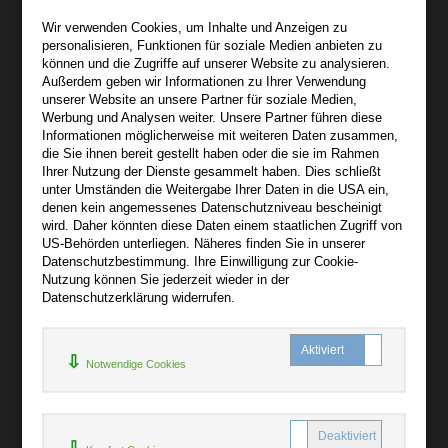
Wir sind gerne für Sie persönlich da.
Wir verwenden Cookies, um Inhalte und Anzeigen zu
personalisieren, Funktionen für soziale Medien anbieten zu
Über bibli-buch.de
können und die Zugriffe auf unserer Website zu analysieren.
+
Außerdem geben wir Informationen zu Ihrer Verwendung
unserer Website an unsere Partner für soziale Medien,
AGB
Werbung und Analysen weiter. Unsere Partner führen diese
Informationen möglicherweise mit weiteren Daten zusammen,
Impressum
die Sie ihnen bereit gestellt haben oder die sie im Rahmen
Widerruf
Ihrer Nutzung der Dienste gesammelt haben. Dies schließt
unter Umständen die Weitergabe Ihrer Daten in die USA ein,
Datenschutz
denen kein angemessenes Datenschutzniveau bescheinigt
wird. Daher könnten diese Daten einem staatlichen Zugriff von
US-Behörden unterliegen. Näheres finden Sie in unserer
Hilfe
Datenschutzbestimmung. Ihre Einwilligung zur Cookie-
+
Nutzung können Sie jederzeit wieder in der
Datenschutzerklärung widerrufen.
Kontakt
Newsletter
Notwendige Cookies
Mein Konto
Bibliotheksrabatt
MARC21-Datenimport