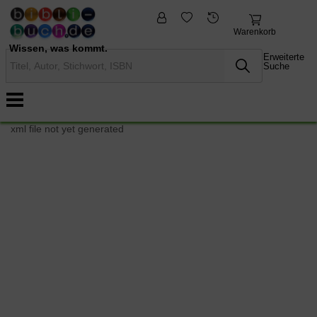
fremdsprachige
Nonbooks
Bücher
Warenkorb
Wissen, was kommt.
Erweiterte
Suche
xml file not yet generated