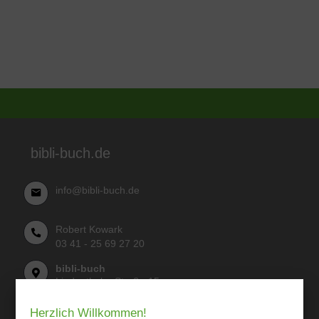
bibli-buch.de
info@bibli-buch.de
Robert Kowark
03 41 - 25 69 27 20
bibli-buch
Lindenthaler Straße 15
04155 Leipzig
Herzlich Willkommen!