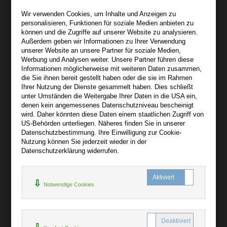
Wir sind gerne für Sie persönlich da.
Wir verwenden Cookies, um Inhalte und Anzeigen zu
personalisieren, Funktionen für soziale Medien anbieten zu
Über bibli-buch.de
können und die Zugriffe auf unserer Website zu analysieren.
+
Außerdem geben wir Informationen zu Ihrer Verwendung
unserer Website an unsere Partner für soziale Medien,
AGB
Werbung und Analysen weiter. Unsere Partner führen diese
Informationen möglicherweise mit weiteren Daten zusammen,
Impressum
die Sie ihnen bereit gestellt haben oder die sie im Rahmen
Widerruf
Ihrer Nutzung der Dienste gesammelt haben. Dies schließt
unter Umständen die Weitergabe Ihrer Daten in die USA ein,
Datenschutz
denen kein angemessenes Datenschutzniveau bescheinigt
wird. Daher könnten diese Daten einem staatlichen Zugriff von
US-Behörden unterliegen. Näheres finden Sie in unserer
Hilfe
Datenschutzbestimmung. Ihre Einwilligung zur Cookie-
+
Nutzung können Sie jederzeit wieder in der
Datenschutzerklärung widerrufen.
Kontakt
Newsletter
Notwendige Cookies
Mein Konto
Bibliotheksrabatt
MARC21-Datenimport