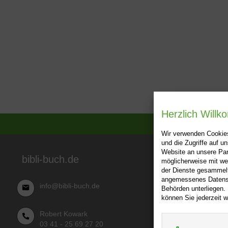
Herzlich Will
Wir verwenden Cookies
und die Zugriffe auf 
Website an unsere Par
Über bibl
bibli-buch.de
möglicherweise mit we
der Dienste gesammelt
AGB
angemessenes Datensch
info@bibli-buch.de
Behörden unterliegen.
Impressu
können Sie jederzeit w
Widerru
Robert Kowark
Datensch
03 41 - 25 69 27 20