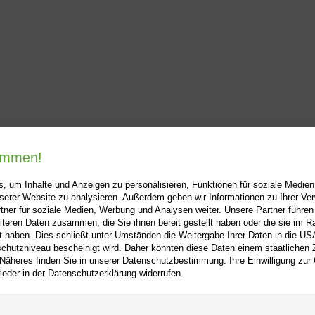
kommen!
, um Inhalte und Anzeigen zu personalisieren, Funktionen für soziale Medie
unserer Website zu analysieren. Außerdem geben wir Informationen zu Ihrer V
tner für soziale Medien, Werbung und Analysen weiter. Unsere Partner führen
i-buch.de
+
Hilfe
+
iteren Daten zusammen, die Sie ihnen bereit gestellt haben oder die sie im 
 haben. Dies schließt unter Umständen die Weitergabe Ihrer Daten in die USA
Kontakt
utzniveau bescheinigt wird. Daher könnten diese Daten einem staatlichen Z
 Näheres finden Sie in unserer Datenschutzbestimmung. Ihre Einwilligung zur
m
Newsletter
ieder in der Datenschutzerklärung widerrufen.
f
Mein Konto
Bibliotheksrabatt
utz