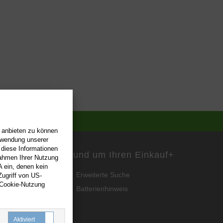
n anbieten zu können
erwendung unserer
 diese Informationen
Rund um Ihren Einkauf
+
Rahmen Ihrer Nutzung
 ein, denen kein
Erweiterte Suche
ugriff von US-
 Cookie-Nutzung
Batterienhinweis