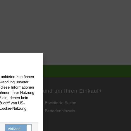
n anbieten zu können
erwendung unserer
 diese Informationen
Rund um Ihren Einkauf
+
Rahmen Ihrer Nutzung
 ein, denen kein
Erweiterte Suche
ugriff von US-
 Cookie-Nutzung
Batterienhinweis