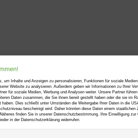
kommen!
, um Inhalte und Anzeigen zu personalisieren, Funktionen für soziale Medie
unserer Website zu analysieren. Außerdem geben wir Informationen zu Ihrer V
tner für soziale Medien, Werbung und Analysen weiter. Unsere Partner führen
i-buch.de
+
Hilfe
+
iteren Daten zusammen, die Sie ihnen bereit gestellt haben oder die sie im 
 haben. Dies schließt unter Umständen die Weitergabe Ihrer Daten in die USA
Kontakt
utzniveau bescheinigt wird. Daher könnten diese Daten einem staatlichen Z
 Näheres finden Sie in unserer Datenschutzbestimmung. Ihre Einwilligung zur
m
Newsletter
ieder in der Datenschutzerklärung widerrufen.
f
Mein Konto
Bibliotheksrabatt
utz