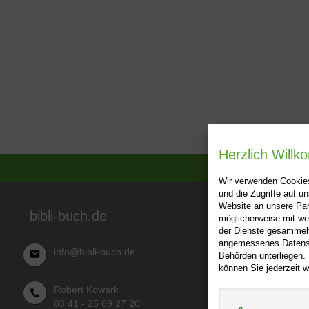
Herzlich Will
Wir verwenden Cookies
und die Zugriffe auf 
Website an unsere Par
Über bibl
bibli-buch.de
möglicherweise mit we
der Dienste gesammelt
AGB
angemessenes Datensch
info@bibli-buch.de
Behörden unterliegen.
Impressu
können Sie jederzeit w
Widerru
Robert Kowark
Datensch
03 41 - 25 69 27 20