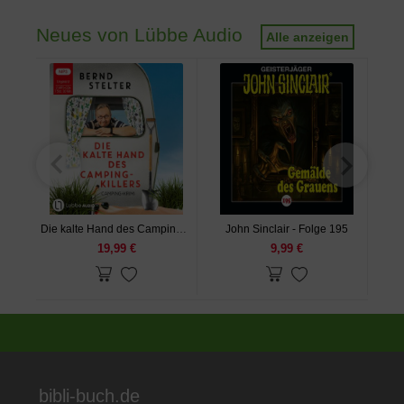
Neues von Lübbe Audio
Alle anzeigen
Die kalte Hand des Camping-Killers
John Sinclair - Folge 195
J
19,99 €
9,99 €
bibli-buch.de