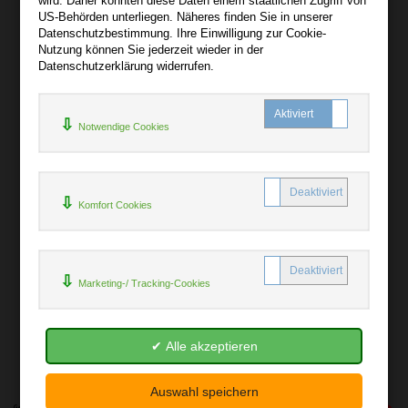
wird. Daher könnten diese Daten einem staatlichen Zugriff von
US-Behörden unterliegen. Näheres finden Sie in unserer
Hilfe
Datenschutzbestimmung. Ihre Einwilligung zur Cookie-
+
Nutzung können Sie jederzeit wieder in der
Datenschutzerklärung widerrufen.
Kontakt
Newsletter
Notwendige Cookies
Mein Konto
Bibliotheksrabatt
MARC21-Datenimport
Komfort Cookies
Standing Order Anleitung
Rund um Ihren Einkauf
Marketing-/ Tracking-Cookies
+
Erweiterte Suche
Batterienhinweis