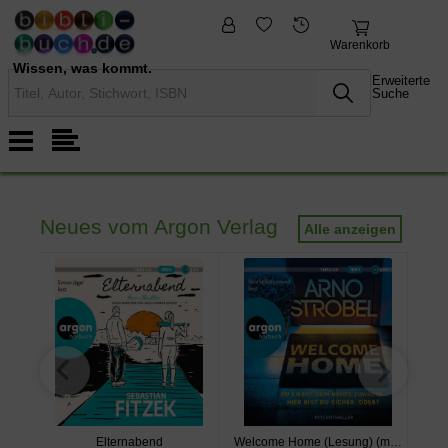
fremdsprachige
Nonbooks
Bücher
Warenkorb
Wissen, was kommt.
Erweiterte
Suche
Neues vom Argon Verlag
Alle anzeigen
p3)
Elternabend
Welcome Home (Lesung) (mp3)
Tage