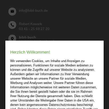
info@bibli-buch.de
Robert Kowark
03 41 - 25 69 27 20
bibli-buch
Lindenthaler Straße 15
04155 Leipzig
Herzlich Willkommen!
Wir sind gerne für Sie persönlich da.
Wir verwenden Cookies, um Inhalte und Anzeigen zu
personalisieren, Funktionen für soziale Medien anbieten zu
Über bibli-buch.de
können und die Zugriffe auf unserer Website zu analysieren.
+
Außerdem geben wir Informationen zu Ihrer Verwendung
unserer Website an unsere Partner für soziale Medien,
AGB
Werbung und Analysen weiter. Unsere Partner führen diese
Informationen möglicherweise mit weiteren Daten zusammen,
Impressum
die Sie ihnen bereit gestellt haben oder die sie im Rahmen
Widerruf
Ihrer Nutzung der Dienste gesammelt haben. Dies schließt
unter Umständen die Weitergabe Ihrer Daten in die USA ein,
Datenschutz
denen kein angemessenes Datenschutzniveau bescheinigt